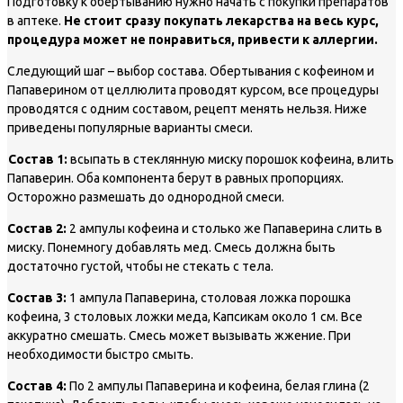
Подготовку к обертыванию нужно начать с покупки препаратов
в аптеке.
Не стоит сразу покупать лекарства на весь курс,
процедура может не понравиться, привести к аллергии.
Следующий шаг – выбор состава. Обертывания с кофеином и
Папаверином от целлюлита проводят курсом, все процедуры
проводятся с одним составом, рецепт менять нельзя. Ниже
приведены популярные варианты смеси.
Состав 1:
всыпать в стеклянную миску порошок кофеина, влить
Папаверин. Оба компонента берут в равных пропорциях.
Осторожно размешать до однородной смеси.
Состав 2:
2 ампулы кофеина и столько же Папаверина слить в
миску. Понемногу добавлять мед. Смесь должна быть
достаточно густой, чтобы не стекать с тела.
Состав 3:
1 ампула Папаверина, столовая ложка порошка
кофеина, 3 столовых ложки меда, Капсикам около 1 см. Все
аккуратно смешать. Смесь может вызывать жжение. При
необходимости быстро смыть.
Состав 4:
По 2 ампулы Папаверина и кофеина, белая глина (2