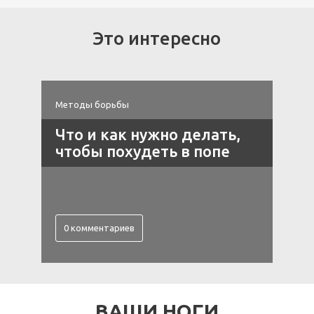
Это интересно
Методы борьбы
П
й
Что и как нужно делать,
чтобы похудеть в попе
0 комментариев
ВАШИ НОГИ