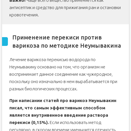
Важно!
Чаще всего вещество применяется как
антисептик и средство для прижигания ран и остановки
кровотечения.
Применение перекиси против
варикоза по методике Неумывакина
Лечение варикоза перекисью водорода по
Неумывакину основано на том, что организм не
воспринимает данное соединение как чужеродное,
поскольку оно изначально в нем вырабатывается при
разных биологических процессах.
При написании статей про варикоз Неумывакин
писал, что самым эффективным способом
является внутривенное введение раствора
перекиси (0,15%).
Если использовать метод
регулярно, в скором времени уменьшится отечность