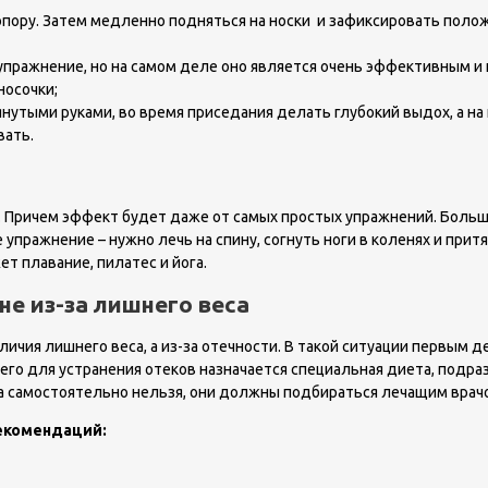
опору. Затем медленно подняться на носки и зафиксировать полож
упражнение, но на самом деле оно является очень эффективным и
носочки;
янутыми руками, во время приседания делать глубокий выдох, а н
вать.
. Причем эффект будет даже от самых простых упражнений. Боль
 упражнение – нужно лечь на спину, согнуть ноги в коленях и прит
т плавание, пилатес и йога.
не из-за лишнего веса
личия лишнего веса, а из-за отечности. В такой ситуации первым
его для устранения отеков назначается специальная диета, подра
а самостоятельно нельзя, они должны подбираться лечащим врач
екомендаций: