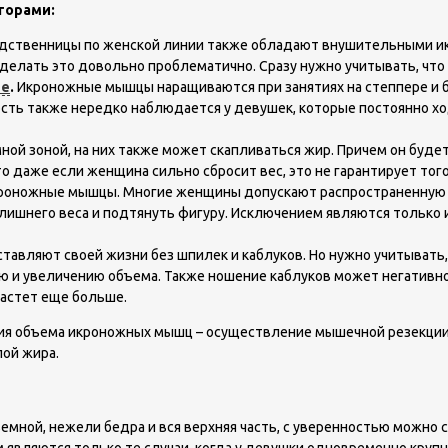
торами:
одственницы по женской линии также обладают внушительными икр
 делать это довольно проблематично. Сразу нужно учитывать, что
ле
.
Икроножные мышцы наращиваются при занятиях на степпере и б
ность также нередко наблюдается у девушек, которые постоянно х
ой зоной, на них также может скапливаться жир. Причем он будет
о даже если женщина сильно сбросит вес, это не гарантирует тог
кроножные мышцы. Многие женщины допускают распространенную о
лишнего веса и подтянуть фигуру. Исключением являются только 
тавляют своей жизни без шпилек и каблуков. Но нужно учитывать,
ию и увеличению объема. Также ношение каблуков может негативн
растет еще больше.
я объема икроножных мышц – осуществление мышечной резекции. Э
лой жира.
емной, нежели бедра и вся верхняя часть, с уверенностью можно 