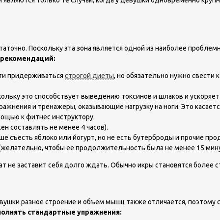
 являются только те случаи, когда у девушки одновременно крупна
статочно. Поскольку эта зона является одной из наиболее пробле
 рекомендаций:
сти придерживаться
строгой диеты
, но обязательно нужно свести 
скольку это способствует выведению токсинов и шлаков и ускоряет
ражнения и тренажеры, оказывающие нагрузку на ноги. Это касаетс
мощью к фитнес инструктору.
н составлять не менее 4 часов).
ше съесть яблоко или йогурт, но не есть бутерброды и прочие про
(желательно, чтобы ее продолжительность была не менее 15 мину
 не заставит себя долго ждать. Обычно икры становятся более с
девушки разное строение и объем мышц также отличается, поэто
полнять стандартные упражнения: