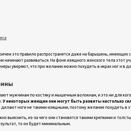
веса
ричем это правило распространятся даже на барышень, имеющих 
ни начинают развиваться. На фоне изящного женского тела этот у
неры уверяют, что при желании можно похудеть в икрах ног и в до
чины
ют мужчинам по костяку и мышечным волокнам, и это ни для кого
у.
У некоторых женщин они могут быть развиты настолько силь
 делают ноги не такими изящными, поэтому желание похудеть в э
жно выяснить, из-за чего они становятся такими крепкими и толст
зультат, то он будет минимальным.