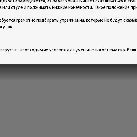
дкости замедляется, из-за чего она начинает скапливаться в ткан
ле или стуле и поджимать нижние конечности. Такое положение пр
ебуется грамотно подбирать упражнения, которые не будут оказыв
гулок.
агрузок – необходимые условия для уменьшения объема икр. Важн