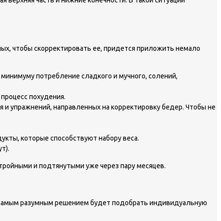
я верхняя часть и нижние конечности. В такой ситуации
мных, чтобы скорректировать ее, придется приложить немало
к минимуму потребление сладкого и мучного, солений,
 процесс похудения.
я и упражнений, направленных на корректировку бедер. Чтобы не
дукты, которые способствуют набору веса.
т).
тройными и подтянутыми уже через пару месяцев.
му самым разумным решением будет подобрать индивидуальную