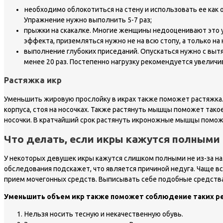
необходимо облокотиться на стену и использовать ее как 
Упражнение нужно выполнить 5-7 раз;
прыжки на скакалке. Многие женщины недооценивают это 
эффекта, приземляться нужно не на всю стопу, а только на 
выполнение глубоких приседаний. Опускаться нужно с выт
менее 20 раз. Постепенно нагрузку рекомендуется увеличи
Растяжка икр
Уменьшить жировую прослойку в икрах также поможет растяжка
корпуса, стоя на носочках. Также растянуть мышцы поможет такое
носочки. В кратчайший срок растянуть икроножные мышцы поможе
Что делать, если икры кажутся полными 
У некоторых девушек икры кажутся слишком полными не из-за на
обследования подскажет, что является причиной недуга. Чаще вс
прием мочегонных средств. Выписывать себе подобные средств
Уменьшить объем икр также поможет соблюдение таких р
Нельзя носить тесную и некачественную обувь.