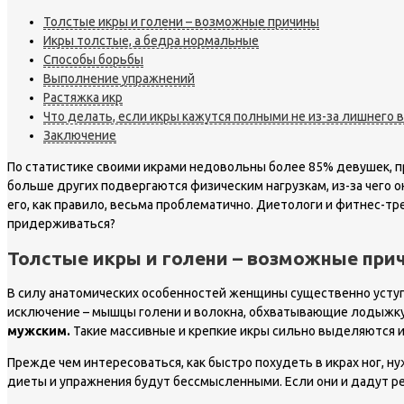
Толстые икры и голени – возможные причины
Икры толстые, а бедра нормальные
Способы борьбы
Выполнение упражнений
Растяжка икр
Что делать, если икры кажутся полными не из-за лишнего 
Заключение
По статистике своими икрами недовольны более 85% девушек, п
больше других подвергаются физическим нагрузкам, из-за чего о
его, как правило, весьма проблематично. Диетологи и фитнес-тре
придерживаться?
Толстые икры и голени – возможные при
В силу анатомических особенностей женщины существенно уступа
исключение – мышцы голени и волокна, обхватывающие лодыжк
мужским.
Такие массивные и крепкие икры сильно выделяются и
Прежде чем интересоваться, как быстро похудеть в икрах ног, ну
диеты и упражнения будут бессмысленными. Если они и дадут ре