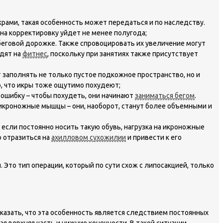
ами, такая особенность может передаться и по наследству.
 на корректировку уйдет не менее полугода;
еговой дорожке. Также спровоцировать их увеличение могут
одят на
фитнес
, поскольку при занятиях также присутствует
 заполнять не только пустое подкожное пространство, но и
о, что икры тоже ощутимо похудеют;
шибку – чтобы похудеть, они начинают
заниматься бегом
.
икроножные мышцы – они, наоборот, станут более объемными и
 если постоянно носить такую обувь, нагрузка на икроножные
о отразиться на
ахилловом сухожилии
и привести к его
то тип операции, который по сути схож с липосакцией, только
сказать, что эта особенность является следствием постоянных