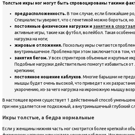
Толстые икры ног могут быть спровоцированы такими фак
предрасположенность.
В том случае, если ближайшие р
Специалисты уверяют, что с генетикой можно бороться, но
постоянные физические нагрузки и
занятия в спортза
активные игры, такие как футбол, волейбол. Такая особен
нагрузка на ноги;
жировые отложения.
Поскольку икры считаются проблемн
внутримышечное. Проблема при этом заключается в том, чт
занятия бегом.
У всех спринтеров объемные и крупные и
Подобные нагрузки действительно помогут избавиться от 
крепкими;
постоянное ношение каблуков
. Многие барышни не предс
мышцы будет очень высокой, что приведет к их разрастан
укорочению, из-за чего нагрузка на икроножную мышцу воз
В настоящее время существует 1 действенный способ уменьшени
при нем удаляется не подкожный, а внутримышечный глубокий с
Икры толстые, а бедра нормальные
Если у женщины нижняя часть ног смотрится более крепкой и объ