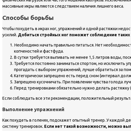
физических нагрузок или частого ношения каблуков. Исключением
массивные икры являются следствием наличия лишнего веса.
Способы борьбы
Чтобы похудеть в икрах ног, упражнений и одной растяжки недо
усилий.
Добиться стройных ног поможет соблюдение таких
Необходимо начать правильно питаться. Нет необходимо
копченостей и фастфуда.
В сутки требуется выпивать не менее 1,5 литров воды, по
Требуется постоянно заниматься спортом, но исключить уп
прогадать с выбором упражнений, лучше обратиться за по
Категорически запрещено есть перед сном (интервал долже
Запрещено кусочничать. При появлении чувства голода луч
Перед тренировками обязательно нужно делать растяжку 
Если соблюдать все эти рекомендации, положительный результат
Выполнение упражнений
Как похудеть в голенях, подскажет опытный тренер. У каждой 
систему тренировок.
Если нет такой возможности, можно вы