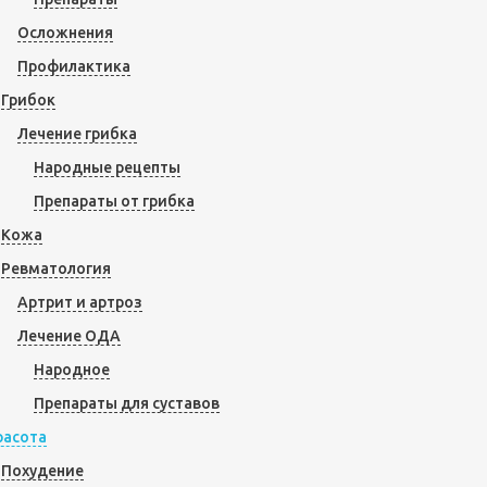
Осложнения
Профилактика
Грибок
Лечение грибка
Народные рецепты
Препараты от грибка
Кожа
Ревматология
Артрит и артроз
Лечение ОДА
Народное
Препараты для суставов
расота
Похудение