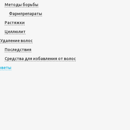
Методы борьбы
Фармпрепараты
Растяжки
Целлюлит
Удаление волос
Последствия
Средства для избавления от волос
оветы