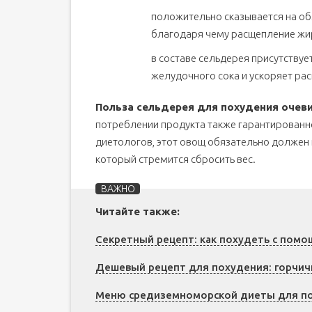
положительно сказывается на об
благодаря чему расщепление жи
в составе сельдерея присутству
желудочного сока и ускоряет ра
Польза сельдерея для похудения очев
потреблении продукта также гарантированн
диетологов, этот овощ обязательно должен 
который стремится сбросить вес.
Читайте также:
Секретный рецепт: как похудеть с пом
Дешевый рецепт для похудения: горчич
Меню средиземноморской диеты для пох