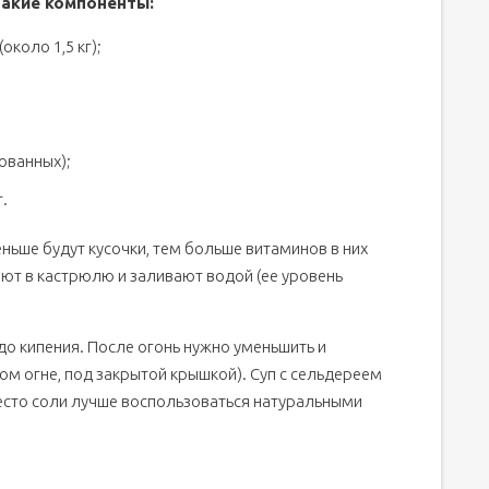
такие компоненты:
около 1,5 кг);
ованных);
.
ньше будут кусочки, тем больше витаминов в них
ют в кастрюлю и заливают водой (ее уровень
 до кипения. После огонь нужно уменьшить и
ом огне, под закрытой крышкой). Суп с сельдереем
есто соли лучше воспользоваться натуральными