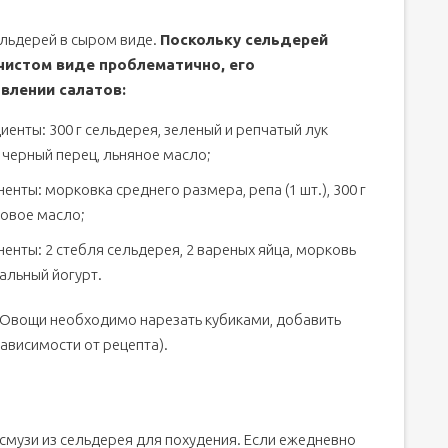
ельдерей в сыром виде.
Поскольку сельдерей
 чистом виде проблематично, его
влении салатов:
енты: 300 г сельдерея, зеленый и репчатый лук
, черный перец, льняное масло;
ты: морковка среднего размера, репа (1 шт.), 300 г
ковое масло;
енты: 2 стебля сельдерея, 2 вареных яйца, морковь
ральный йогурт.
 Овощи необходимо нарезать кубиками, добавить
зависимости от рецепта).
смузи из сельдерея для похудения. Если ежедневно