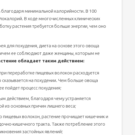
 благодаря минимальной калорийности. В 100
илокалорий. В ходе многочисленных клинических
ботку растения требуется больше энергии, чем оно
я для похудения, диета на основе этого овоща
ричем ее соблюдают даже женщины, которым не
стение обладает таким действием:
при переработке пищевых волокон расходуется
о сказывается на похудении. Чем больше овоща
ее пойдет процесс похудения;
ым действием, благодаря чему устраняется
ой из основных причин лишнего веса;
 пищевых волокон, растение прочищает кишечник и
очно-кишечного тракта. Также потребление этого
икновения застойных явлений;