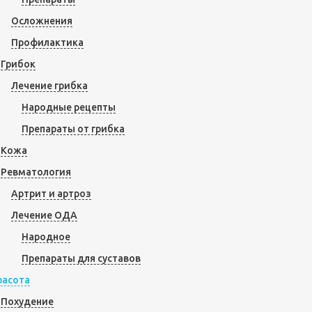
Осложнения
Профилактика
Грибок
Лечение грибка
Народные рецепты
Препараты от грибка
Кожа
Ревматология
Артрит и артроз
Лечение ОДА
Народное
Препараты для суставов
расота
Похудение