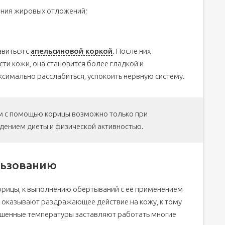
ения жировых отложений;
авиться с
апельсиновой коркой
. После них
ти кожи, она становится более гладкой и
ксимально расслабиться, успокоить нервную систему.
м с помощью корицы возможно только при
ением диеты и физической активностью.
льзованию
орицы, к выполнению обёртываний с её применением
оказывают раздражающее действие на кожу, к тому
вышенные температуры заставляют работать многие