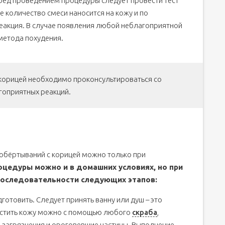
ред проведением процедуры следует провести тест
е количество смеси наносится на кожу и по
еакция. В случае появления любой неблагоприятной
 метода похудения.
корицей необходимо проконсультироваться со
гоприятных реакций.
обёртываний с корицей можно только при
цедуры можно и в домашних условиях, но при
последовательности следующих этапов:
отовить. Следует принять ванну или душ – это
истить кожу можно с помощью любого
скраба
,
 загрязнения и ороговевшие частицы. Выполнение