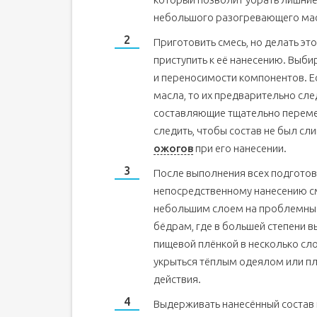
небольшого разогревающего мас
Приготовить смесь, но делать эт
приступить к её нанесению. Выби
и переносимости компонентов. Ес
масла, то их предварительно сле
составляющие тщательно переме
следить, чтобы состав не был с
ожогов
при его нанесении.
После выполнения всех подготов
непосредственному нанесению с
небольшим слоем на проблемные 
бёдрам, где в большей степени в
пищевой плёнкой в несколько сл
укрыться тёплым одеялом или п
действия.
Выдерживать нанесённый состав н