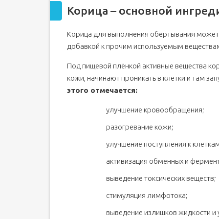
Корица – основной ингред
Корица для выполнения обёртывания может в
добавкой к прочим используемым вещества
Под пищевой плёнкой активные вещества кор
кожи, начинают проникать в клетки и там з
этого отмечается:
улучшение кровообращения;
разогревание кожи;
улучшение поступления к клетка
активизация обменных и фермен
выведение токсических веществ;
стимуляция лимфотока;
выведение излишков жидкости и 