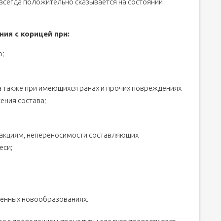
 всегда положительно сказывается на состоянии
ия с корицей при:
ю;
а также при имеющихся ранах и прочих повреждениях
ения состава;
еакциям, непереносимости составляющих
еси;
венных новообразованиях.