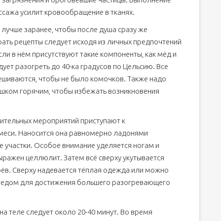
сажа усилит кровообращение в тканях.
о лучше заранее, чтобы после душа сразу же
рать рецепты следует исходя из личных предпочтений
ли в нём присутствуют такие компоненты, как мёд и
дует разогреть до 40-ка градусов по Цельсию. Все
шиваются, чтобы не было комочков. Также надо
лишком горячим, чтобы избежать возникновения
ительных мероприятий приступают к
меси. Наносится она равномерно ладонями
участки. Особое внимание уделяется ногам и
ыражен целлюлит. Затем всё сверху укутывается
оёв. Сверху надевается тёплая одежда или можно
ледом для достижения большего разогревающего
а теле следует около 20-40 минут. Во время