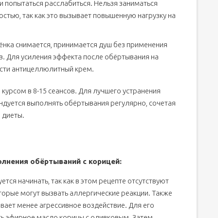
 попытаться расслабиться. Нельзя заниматься
стью, так как это вызывает повышенную нагрузку на
нка снимается, принимается душ без применения
в. Для усиления эффекта после обёртывания на
сти антицеллюлитный крем.
курсом в 8-15 сеансов. Для лучшего устранения
ндуется выполнять обёртывания регулярно, сочетая
 диеты.
лнения обёртываний с корицей:
ется начинать, так как в этом рецепте отсутствуют
орые могут вызвать аллергические реакции. Также
вает менее агрессивное воздействие. Для его
ь эфирное масло корицы с оливковым. Затем