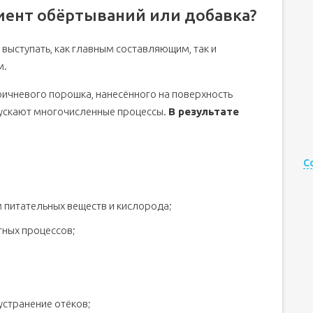
иент обёртываний или добавка?
ыступать, как главным составляющим, так и
м.
ичневого порошка, нанесённого на поверхность
апускают многочисленные процессы.
В результате
С
м питательных веществ и кислорода;
тных процессов;
устранение отёков;