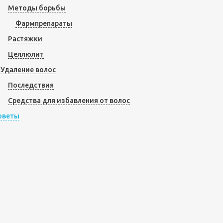
Методы борьбы
Фармпрепараты
Растяжки
Целлюлит
Удаление волос
Последствия
Средства для избавления от волос
оветы