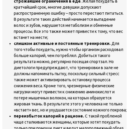
строжайшие ограничения в еде
. Желая похудеть в
кратчайший срок, многие девушки допускают
распространенную ошибку – просто перестают питаться.
В результате таких действий начинается выпадение
волос и зубов, нарушается метаболизм и обменные
процессы. Все это также может привести к тому, что вес
встанет на месте;
слишком активные и постоянные тренировки.
Для
того чтобы похудеть, нужно чтобы организм расходовал
больше калорий, чем потреблял. Добиться такого
результата можно, регулярно посещая спортзал. Но
диетологи предупреждают, что тренировки в зале не
должны напоминать пытку, поскольку сильный стресс
также может активизировать остановку процесса
снижения веса. Кроме того, чрезмерные физические
нагрузки могут привести к снижению аминокислот и
потере мышечных волокон, на которых образуется
жировая ткань. В результате этого у человека не только
«встает» вес, но и ухудшается состояние кожного покрова;
переизбыток калорий в рационе.
С такой проблемой
чаще сталкиваются женщины, которые хотят похудеть
только при помощи диет и ведут малоподвижный образ