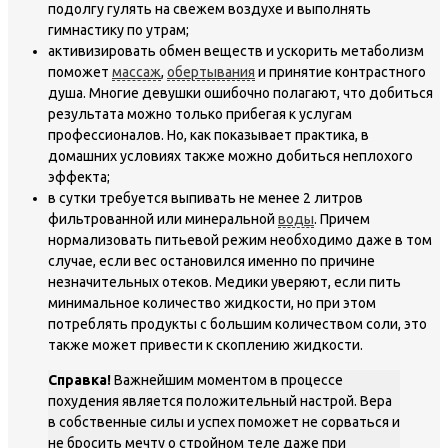
подолгу гулять на свежем воздухе и выполнять
гимнастику по утрам;
активизировать обмен веществ и ускорить метаболизм
поможет
массаж
,
обертывания
и принятие контрастного
душа. Многие девушки ошибочно полагают, что добиться
результата можно только прибегая к услугам
профессионалов. Но, как показывает практика, в
домашних условиях также можно добиться неплохого
эффекта;
в сутки требуется выпивать не менее 2 литров
фильтрованной или минеральной
воды
. Причем
нормализовать питьевой режим необходимо даже в том
случае, если вес остановился именно по причине
незначительных отеков. Медики уверяют, если пить
минимальное количество жидкости, но при этом
потреблять продукты с большим количеством соли, это
также может привести к скоплению жидкости.
Справка!
Важнейшим моментом в процессе
похудения является положительный настрой. Вера
в собственные силы и успех поможет не сорваться и
не бросить мечту о стройном теле даже при