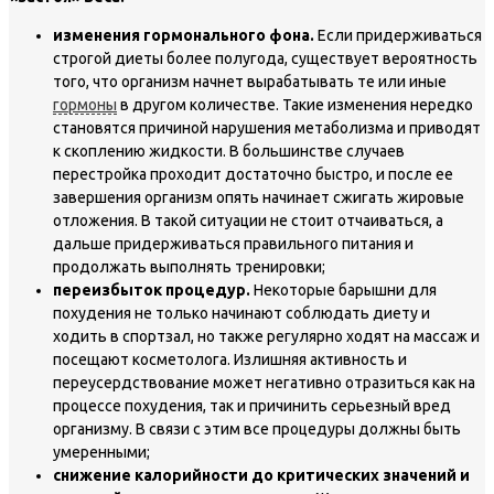
изменения гормонального фона.
Если придерживаться
строгой диеты более полугода, существует вероятность
того, что организм начнет вырабатывать те или иные
гормоны
в другом количестве. Такие изменения нередко
становятся причиной нарушения метаболизма и приводят
к скоплению жидкости. В большинстве случаев
перестройка проходит достаточно быстро, и после ее
завершения организм опять начинает сжигать жировые
отложения. В такой ситуации не стоит отчаиваться, а
дальше придерживаться правильного питания и
продолжать выполнять тренировки;
переизбыток процедур.
Некоторые барышни для
похудения не только начинают соблюдать диету и
ходить в спортзал, но также регулярно ходят на массаж и
посещают косметолога. Излишняя активность и
переусердствование может негативно отразиться как на
процессе похудения, так и причинить серьезный вред
организму. В связи с этим все процедуры должны быть
умеренными;
снижение калорийности до критических значений и