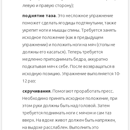
левую и правую сторону);
поднятие таза
. Это несложное упражнение
поможет сделать ягодицы подтянутыми, также
укрепит ноги и мышцы спины. Требуется занять
исходное положение (как в предыдущем
упражнении) и положить ноги на мяч (стопы не
должны его касаться). Теперь требуется
медленно приподнимать бедра, аккуратно
подкатывая мяч к себе. После возвращаться в
исходную позицию. Упражнение выполняется 10-
12 раз;
скручивания
. Помогают проработать пресс.
Необходимо принять исходное положение, при
этом руки должны быть над головой. Затем
требуется поднимать ноги с мячом и сам таз
вверх. На вдохе живот должен быть напряжен,
на выдохе расслаблен. Выполнить это