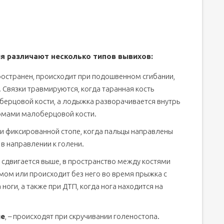
я различают несколько типов вывихов:
остранен, происходит при подошвенном сгибании,
 Связки травмируются, когда таранная кость
ерцовой кости, а лодыжка разворачивается внутрь
омами малоберцовой кости.
и фиксированной стопе, когда пальцы направлены
 в направлении к голени.
ь сдвигается выше, в пространство между костями
ом или происходит без него во время прыжка с
ноги, а также при ДТП, когда нога находится на
ые
, – происходят при скручивании голеностопа.