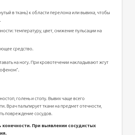
утый в ткань) к области перелома или вывиха, чтобы
.
ости: температуру, цвет, снижение пульсации на
ющее средство.
тавать на ногу. При кровотечении накладывают жгут
рофеном”.
стоп, голень и стопу. Вывих чаще всего
и. Врач пальпирует ткани на предмет отечности,
ть повреждение сосудов.
 конечности. При выявлении сосудистых
ия.