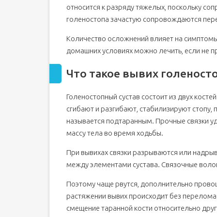
относится к разряду тяжелых, поскольку со
голеностопа зачастую сопровождаются пер
Количество осложнений влияет на симптомы 
домашних условиях можно лечить, если не п
Что такое вывих голеносто
Голеностопный сустав состоит из двух косте
сгибают и разгибают, стабилизируют стопу,
называется подтаранным. Прочные связки у
массу тела во время ходьбы.
При вывихах связки разрываются или надрыв
между элементами сустава. Связочные волокн
Поэтому чаще рвутся, дополнительно провоц
растяжении вывих происходит без перелома.
смещение таранной кости относительно други