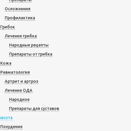
Осложнения
Профилактика
Грибок
Лечение грибка
Народные рецепты
Препараты от грибка
Кожа
Ревматология
Артрит и артроз
Лечение ОДА
Народное
Препараты для суставов
расота
Похудение