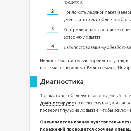
градусов.
Приложить ледяной пакет (заверн
уменьшить отек и облегчить боль
Контролировать состояние конечн
артериях лодыжки.
Дать пострадавшему обезболива
Нельзя самостоятельно вправлять сустав, вс
выше месте перелома. Боль снимают “Ибуп
Диагностика
Травматолог обследует поврежденный голено
диагностируют
по внешнему виду конечност
проверяет пульс на лодыжке, чтобы исключи
Оценивается нервная чувствительность
поражений проводится срочная операц