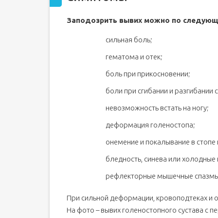
Заподозрить вывих можно по следующ
сильная боль;
гематома и отек;
боль при прикосновении;
боли при сгибании и разгибании 
невозможность встать на ногу;
деформация голеностопа;
онемение и покалывание в стопе
бледность, синева или холодные
рефлекторные мышечные спазмы
При сильной деформации, кровоподтеках и о
На фото – вывих голеностопного сустава с 