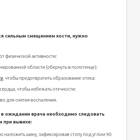
ся сильным смещением кости, нужно
 от физической активности;
мированной области (обернуть в полотенце);
ку
, чтобы предотвратить образование отека;
 сердца, чтобы избежать отечности;
о для снятия воспаления.
 в ожидании врача необходимо следовать
 при вывихе:
о наложить шину, зафиксировав стопу под углом 90