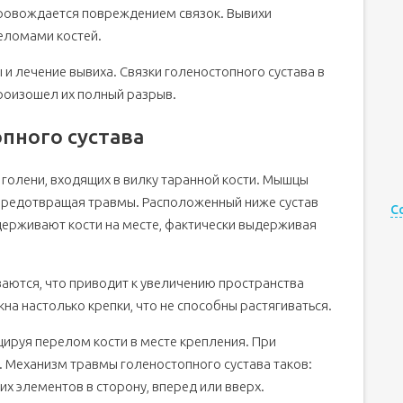
провождается повреждением связок. Вывихи
еломами костей.
и лечение вывиха. Связки голеностопного сустава в
роизошел их полный разрыв.
пного сустава
й голени, входящих в вилку таранной кости. Мышцы
 предотвращая травмы. Расположенный ниже сустав
С
держивают кости на месте, фактически выдерживая
аются, что приводит к увеличению пространства
а настолько крепки, что не способны растягиваться.
ируя перелом кости в месте крепления. При
 Механизм травмы голеностопного сустава таков:
х элементов в сторону, вперед или вверх.