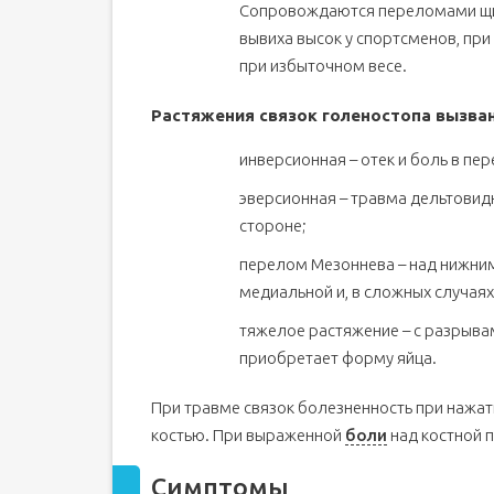
Сопровождаются переломами щик
вывиха высок у спортсменов, при
при избыточном весе.
Растяжения связок голеностопа вызван
инверсионная – отек и боль в пер
эверсионная – травма дельтовидн
стороне;
перелом Мезоннева – над нижним
медиальной и, в сложных случая
тяжелое растяжение – с разрывам
приобретает форму яйца.
При травме связок болезненность при нажат
костью. При выраженной
боли
над костной 
Симптомы