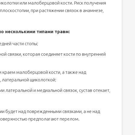
олотки или малоберцовой кости. Риск получения
 плоскостопии, при растяжении связок в анамнезе,
о несколькими типами травм:
едней части стопы;
ой связки, которая соединяет кости по внутренней
 краем малоберцовой кости, а также над
х, латеральной щиколоткой;
и латеральной и медиальной связок, сустав отекает,
ии будет над поврежденными связками, а не над
поверхностью предполагают перелом.