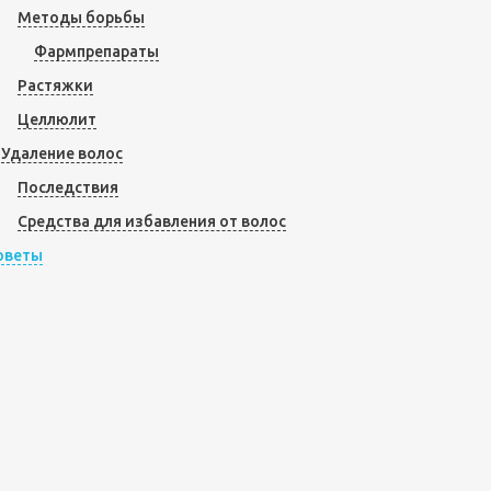
Методы борьбы
Фармпрепараты
Растяжки
Целлюлит
Удаление волос
Последствия
Средства для избавления от волос
оветы