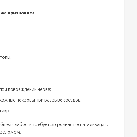
им признакам:
стопы;
 при повреждении нерва;
 кожные покровы при разрыве сосудов;
 икр.
бщей слабости требуется срочная госпитализация.
переломом.