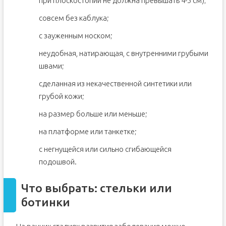
при плоскостопии не должна превышать 4-5 см);
совсем без каблука;
с зауженным носком;
неудобная, натирающая, с внутренними грубыми
швами;
сделанная из некачественной синтетики или
грубой кожи;
на размер больше или меньше;
на платформе или танкетке;
с негнущейся или сильно сгибающейся
подошвой.
Что выбрать: стельки или
ботинки