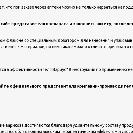
что при заказе через аптеки можно не только нарваться на подд
 сайт представителя препарата и заполнить анкету, после ч
овом флаконе со специальным дозатором для нанесения и упаковы
ественных материалов, по ним также можно отличить оригинал от
я в эффективности геля Вариус? В инструкции по применению не у
 сайте официального представителя компании-производителя
е варикоза достигаются благодаря удивительному составу продук
ещества, обладающим высоким терапевтическим эффектом и спосо