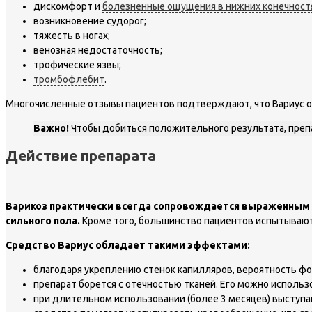
дискомфорт и
болезненные ощущения в нижних конечност
возникновение судорог;
тяжесть в ногах;
венозная недостаточность;
трофические язвы;
тромбофлебит
.
Многочисленные отзывы пациентов подтверждают, что Вариус от
Важно!
Чтобы добиться положительного результата, препа
Действие препарата
Варикоз практически всегда сопровождается выраженным п
сильного пола.
Кроме того, большинство пациентов испытывают
Средство Вариус обладает такими эффектами:
благодаря укреплению стенок капилляров, вероятность ф
препарат борется с отечностью тканей. Его можно использо
при длительном использовании (более 3 месяцев) выступаю