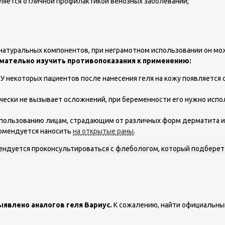
ляется отличной профилактикой венозных заболеваний;
з натуральных компонентов, при неграмотном использовании он 
мательно изучить противопоказания к применению:
 некоторых пациентов после нанесения геля на кожу появляется с
ктически не вызывает осложнений, при беременности его нужно ис
спользованию лицам, страдающим от различных форм дерматита и
комендуется наносить
на открытые раны
.
ендуется проконсультироваться с флебологом, который подберет
явлено аналогов геля Вариус.
К сожалению, найти официальный