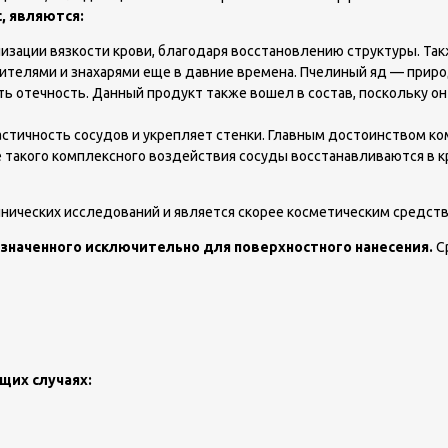
, являются:
зации вязкости крови, благодаря восстановлению структуры. Та
ителями и знахарями еще в давние времена. Пчелиный яд — приро
ь отечность. Данный продукт также вошел в состав, поскольку он
тичность сосудов и укрепляет стенки. Главным достоинством ком
е такого комплексного воздействия сосуды восстанавливаются в к
нических исследований и является скорее косметическим средств
азначенного исключительно для поверхностного нанесения.
Ср
щих случаях: