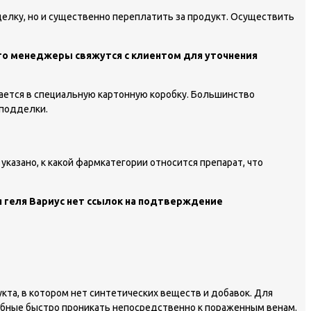
елку, но и существенно переплатить за продукт. Осуществить
его менеджеры свяжутся с клиентом для уточнения
вается в специальную картонную коробку. Большинство
 подделки.
казано, к какой фармкатегории относится препарат, что
 геля Вариус нет ссылок на подтверждение
та, в котором нет синтетических веществ и добавок. Для
бные быстро проникать непосредственно к пораженным венам.