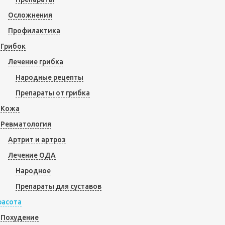
Осложнения
Профилактика
Грибок
Лечение грибка
Народные рецепты
Препараты от грибка
Кожа
Ревматология
Артрит и артроз
Лечение ОДА
Народное
Препараты для суставов
расота
Похудение