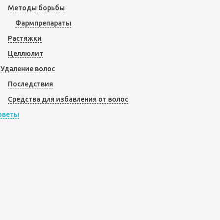
Методы борьбы
Фармпрепараты
Растяжки
Целлюлит
Удаление волос
Последствия
Средства для избавления от волос
оветы