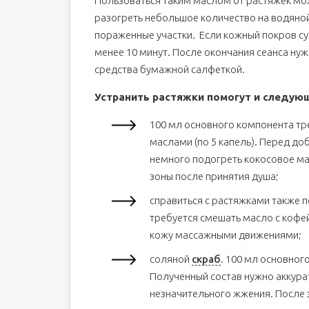
Пользоваться таким маслом от растяжек м
разогреть небольшое количество на водяной
пораженные участки. Если кожный покров су
менее 10 минут. После окончания сеанса нуж
средства бумажной салфеткой.
Устранить растяжки помогут и следую
100 мл основного компонента т
маслами (по 5 капель). Перед д
немного подогреть кокосовое м
зоны после принятия душа;
справиться с растяжками также 
требуется смешать масло с кофей
кожу массажными движениями;
соляной
скраб
. 100 мл основног
Полученный состав нужно аккура
незначительного жжения. После 