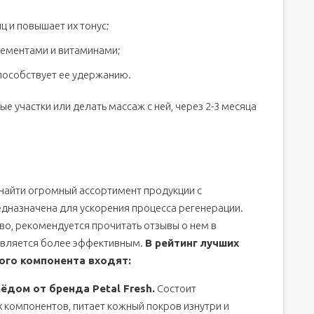
 и повышает их тонус;
лементами и витаминами;
способствует ее удержанию.
е участки или делать массаж с ней, через 2-3 месяца
 найти огромный ассортимент продукции с
дназначена для ускорения процесса регенерации.
во, рекомендуется прочитать отзывы о нем в
 является более эффективным.
В рейтинг лучших
ого компонента входят:
ёдом от бренда Petal Fresh.
Состоит
 компонентов, питает кожный покров изнутри и