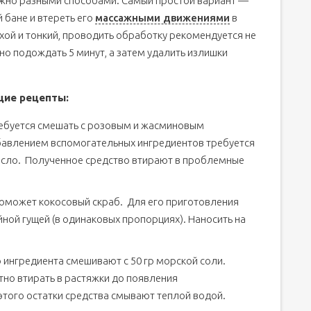
ожно разными способами. Самый простой вариант —
 бане и втереть его
массажными движениями
в
хой и тонкий, проводить обработку рекомендуется не
но подождать 5 минут, а затем удалить излишки
щие рецепты:
ребуется смешать с розовым и жасминовым
обавлением вспомогательных ингредиентов требуется
асло. Полученное средство втирают в проблемные
поможет кокосовый скраб. Для его приготовления
ной гущей (в одинаковых пропорциях). Наносить на
о ингредиента смешивают с 50 гр морской соли.
тно втирать в растяжки до появления
этого остатки средства смывают теплой водой.