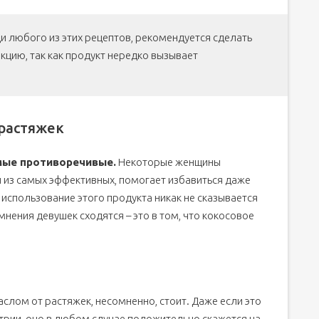
 любого из этих рецептов, рекомендуется сделать
кцию, так как продукт нередко вызывает
 растяжек
мые противоречивые.
Некоторые женщины
й из самых эффективных, помогает избавиться даже
о использование этого продукта никак не сказывается
мнения девушек сходятся – это в том, что кокосовое
лом от растяжек, несомненно, стоит. Даже если это
трии, оно в любом случае положительно скажется на