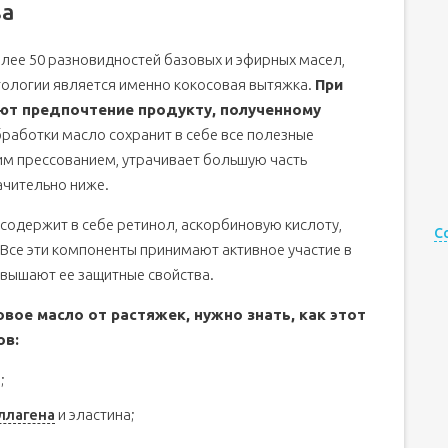
ва
олее 50 разновидностей базовых и эфирных масел,
тологии является именно кокосовая вытяжка.
При
ют предпочтение продукту, полученному
работки масло сохранит в себе все полезные
м прессованием, утрачивает большую часть
ачительно ниже.
 содержит в себе ретинол, аскорбиновую кислоту,
С
 Все эти компоненты принимают активное участие в
овышают ее защитные свойства.
вое масло от растяжек, нужно знать, как этот
ов:
;
ллагена
и эластина;