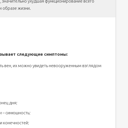
м, значительно ухудшая функционирование всего
м образе жизни.
вызывает следующие симптомы:
сть вен, их можно увидеть невооруженным взглядом
онец дня;
 – синюшность;
и конечностей;