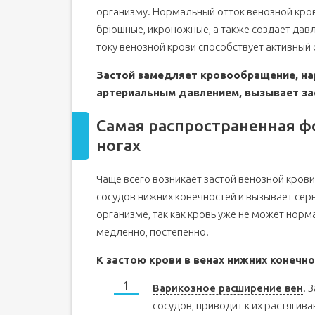
организму. Нормальный отток венозной кров
брюшные, икроножные, а также создает давл
току венозной крови способствует активный
Застой замедляет кровообращение, н
артериальным давлением, вызывает зас
Самая распространенная фо
ногах
Чаще всего возникает застой венозной крови
сосудов нижних конечностей и вызывает се
организме, так как кровь уже не может нор
медленно, постепенно.
К застою крови в венах нижних конечно
Варикозное расширение вен
. 
сосудов, приводит к их растягив