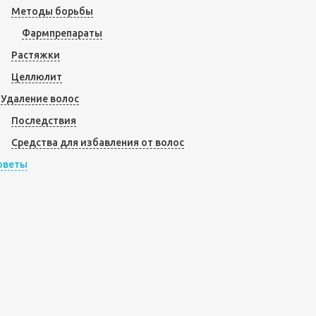
Методы борьбы
Фармпрепараты
Растяжки
Целлюлит
Удаление волос
Последствия
Средства для избавления от волос
оветы