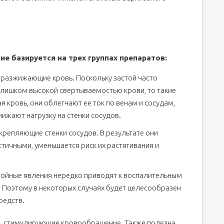
 базируется на трех группах препаратов:
 разжижающие кровь. Поскольку застой часто
слишком высокой свертываемостью крови, то такие
кровь, они облегчают ее ток по венам и сосудам,
ижают нагрузку на стенки сосудов.
крепляющие стенки сосудов. В результате они
тичными, уменьшается риск их растягивания и
ойные явления нередко приводят к воспалительным
. Поэтому в некоторых случаях будет целесообразен
редств.
ва, стимулирующие кровообращение. Также полезна