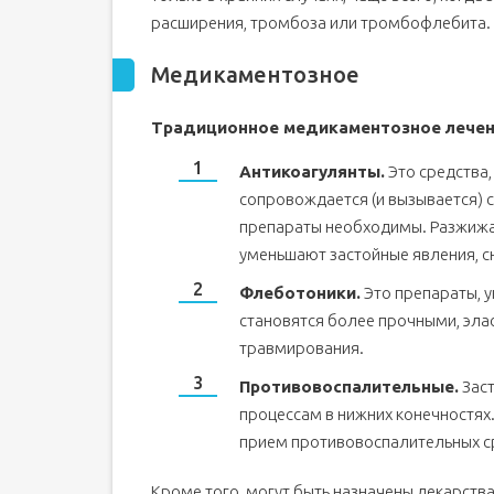
расширения, тромбоза или тромбофлебита.
Медикаментозное
Традиционное медикаментозное лечение
Антикоагулянты.
Это средства,
сопровождается (и вызывается) 
препараты необходимы. Разжижая 
уменьшают застойные явления, сн
Флеботоники.
Это препараты, у
становятся более прочными, элас
травмирования.
Противовоспалительные.
Заст
процессам в нижних конечностях
прием противовоспалительных с
Кроме того, могут быть назначены лекарст