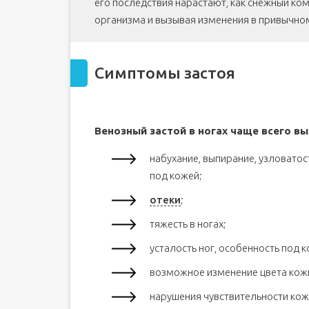
его последствия нарастают, как снежный ко
организма и вызывая изменения в привычно
Симптомы застоя
Венозный застой в ногах чаще всего 
набухание, выпирание, узловато
под кожей;
отеки
;
тяжесть в ногах;
усталость ног, особенность под к
возможное изменение цвета кожи
нарушения чувствительности кож