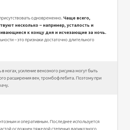
 присутствовать одновременно.
Чаще всего,
твуют несколько – например, усталость и
ливающиеся к концу дня и исчезающие за ночь.
ьности – это признаки достаточно длительного
ь в ногах, усиление венозного рисунка могут быть
ного расширения вен, тромбофлебита. Поэтому при
рачу.
нтозным и оперативным. Последнее используется
а застой осложнен тяжелой степенью варикозного