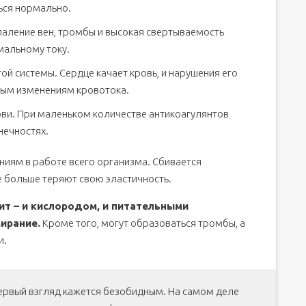
ться нормально.
спаление вен, тромбы и высокая свертываемость
мальному току.
ой системы. Сердце качает кровь, и нарушения его
ным изменениям кровотока.
ви. При маленьком количестве антикоагулянтов
онечностях.
ниям в работе всего организма. Сбивается
е больше теряют свою эластичность.
ит – и кислородом, и питательными
ирание.
Кроме того, могут образоваться тромбы, а
и.
первый взгляд кажется безобидным. На самом деле