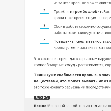
из-за чего кровь не может двига
Тромбоз и
тромбофлебит
. Во
крови тоже препятствуют ее нор
Сбои в работе сердечно-сосудист
работы тоже приведут к негатив
Повышенная свертываемость кро
кровь густеет и застаивается в к
Это состояние приводит к серьезным наруше
кровообращение, сосуды растягиваются, ещ
Ткани хуже снабжаются кровью, а знач
веществами, что может вызвать их отм
это тоже чревато серьезными последствиям
Важно!
Венозный застой в ногах только на 