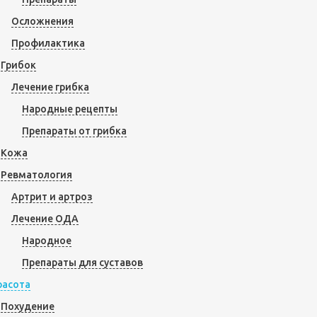
Осложнения
Профилактика
Грибок
Лечение грибка
Народные рецепты
Препараты от грибка
Кожа
Ревматология
Артрит и артроз
Лечение ОДА
Народное
Препараты для суставов
расота
Похудение