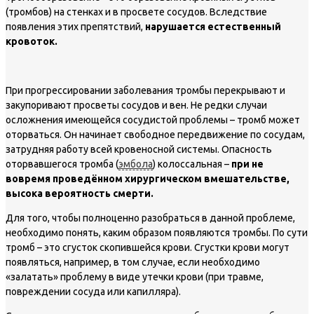
(тромбов) на стенках и в просвете сосудов. Вследствие
появления этих препятствий,
нарушается естественный
кровоток.
При прогрессировании заболевания тромбы перекрывают и
закупоривают просветы сосудов и вен. Не редки случаи
осложнения имеющейся сосудистой проблемы – тромб может
оторваться. Он начинает свободное передвижение по сосудам,
затрудняя работу всей кровеносной системы. Опасность
оторвавшегося тромба (
эмбола
) колоссальная –
при не
вовремя проведённом хирургическом вмешательстве,
высока вероятность смерти.
Для того, чтобы полноценно разобраться в данной проблеме,
необходимо понять, каким образом появляются тромбы. По сути
тромб – это сгусток скопившейся крови. Сгустки крови могут
появляться, например, в том случае, если необходимо
«залатать» проблему в виде утечки крови (при травме,
повреждении сосуда или капилляра).