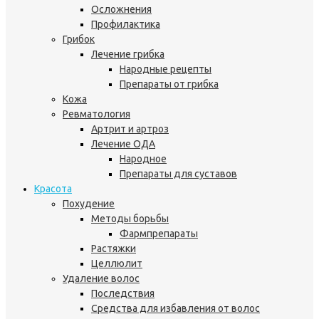
Осложнения
Профилактика
Грибок
Лечение грибка
Народные рецепты
Препараты от грибка
Кожа
Ревматология
Артрит и артроз
Лечение ОДА
Народное
Препараты для суставов
Красота
Похудение
Методы борьбы
Фармпрепараты
Растяжки
Целлюлит
Удаление волос
Последствия
Средства для избавления от волос