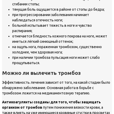
сгибании стопы;
тянущая боль ощущается в районе от стопы до бедра;
при прогрессировании заболевания начинает
наблюдаться отечность ноги;
больной испытывает тяжесть в ноге и чувство
распирания;
отмечается бледность кожного покрова на ноге, может
иметься лёгкий синюшный оттенок;
на ощупь нога, пораженная тромбозом, существенно
холоднее, чем здоровая нога;
при наличии тромбоза пульсация ноги может слабо
прощупываться.
Можно ли вылечить тромбоз
Эффективность лечения зависит от того, на какой стадии было
обнаружено заболевание. Основная работа в борьбе с
тромбозом ложится на медикаментозную терапию.
Антикоагулянты созданы для того, чтобы защищать
организм от тромбов
путем понижения вязкости крови, а
также влиять на уже имеющиеся кровяные сгустки в просветах