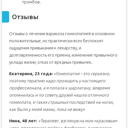
тромбов.
Отзывы
Отзывы о лечении варикоза гомеопатией в основном
положительные, но практически всех беспокоят
ощущения привыкания к лекарству, и
долговременность его приема, изменение привычного
уклада жизни, отказ от вредных привычек.
Екатерина, 23 года:
«Гомеопатия – это серьезно,
поэтому терапию надо проходить у настоящего
профессионала, а я попала к шарлатану, вовремя
опомнилась и по совету друзей нашла отличного
гомеопата, и таких страшных последствий на ногах,
как были у моей мамы, пока не вижу»
Нина, 48 лет:
«Терапевт, взглянув на мои «красивые»
ноги, предложила пойти к флебологу, я испугалась,