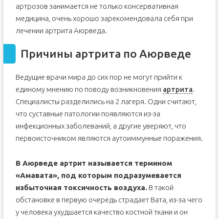
артрозов занимается не только консервативная
медицина, очень хорошо зарекомендовала себя при
лечении артрита Аюрведа.
Причины артрита по Аюрведе
Ведущие врачи мира до сих пор не могут прийти к
единому мнению по поводу возникновения
артрита
.
Специалисты разделились на 2 лагеря. Одни считают,
что суставные патологии появляются из-за
инфекционных заболеваний, а другие уверяют, что
первоисточником являются аутоиммунные поражения.
В Аюрведе артрит называется термином
«Амавата», под которым подразумевается
избыточная токсичность воздуха.
В такой
обстановке в первую очередь страдает Вата, из-за чего
у человека ухудшается качество костной ткани и он