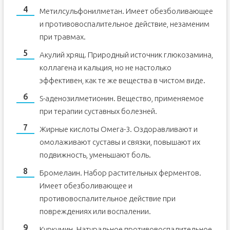
Метилсульфонилметан. Имеет обезболивающее
и противовоспалительное действие, незаменим
при травмах.
Акулий хрящ. Природный источник глюкозамина,
коллагена и кальция, но не настолько
эффективен, как те же вещества в чистом виде.
S-аденозилметионин. Вещество, применяемое
при терапии суставных болезней.
Жирные кислоты Омега-3. Оздоравливают и
омолаживают суставы и связки, повышают их
подвижность, уменьшают боль.
Бромелаин. Набор растительных ферментов.
Имеет обезболивающее и
противовоспалительное действие при
повреждениях или воспалении.
Куркумин. Натуральное противовоспалительное