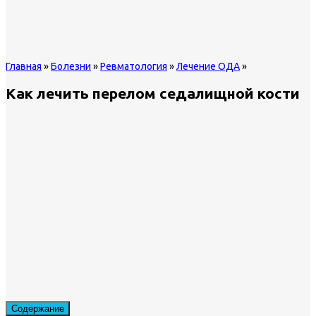
Главная
»
Болезни
»
Ревматология
»
Лечение ОДА
»
Как лечить перелом седалищной кости
Содержание