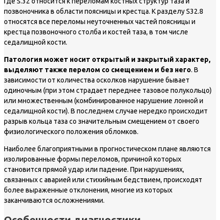
Где S.32 относится к переломам костных структур таза и
позвоночника в области поясницы и крестца. К разделу S32.8
относятся все переломы неуточненных частей поясницы и
крестца позвоночного столба и костей таза, в том числе
седалищной кости.
Патология может носит открытый и закрытый характер,
выделяют также перелом со смещением и без него
. В
зависимости от количества осколков нарушение бывает
одиночным (при этом страдает переднее тазовое полукольцо)
или множественным (комбинированное нарушение лонной и
седалищной кости). В последнем случае нередко происходит
разрыв кольца таза со значительным смещением от своего
физиологического положения обломков.
Наиболее благоприятными в прогностическом плане являются
изолированные формы переломов, причиной которых
становится прямой удар или падение. При нарушениях,
связанных с аварией или стихийным бедствием, происходят
более выраженные отклонения, многие из которых
заканчиваются осложнениями.
Особенности диагностики