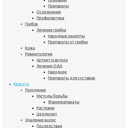
Операции
Препараты
Осложнения
Профилактика
Грибок
Лечение грибка
Народные рецепты
Препараты от грибка
Кожа
Ревматология
Артрит и артроз
Лечение ОДА
Народное
Препараты для суставов
Красота
Похудение
Методы борьбы
Фармпрепараты
Растяжки
Целлюлит
Удаление волос
Последствия