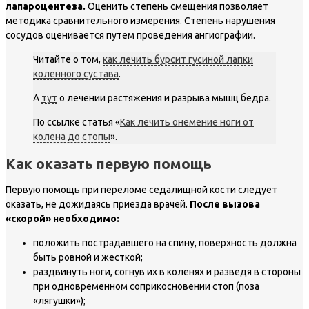
лапароцентеза.
Оценить степень смещения позволяет
методика сравнительного измерения. Степень нарушения
сосудов оценивается путем проведения ангиографии.
Читайте о том,
как лечить бурсит гусиной лапки
коленного сустава
.
А
тут
о лечении растяжения и разрыва мышц бедра.
По ссылке статья «
Как лечить онемение ноги от
колена до стопы
».
Как оказать первую помощь
Первую помощь при переломе седалищной кости следует
оказать, не дожидаясь приезда врачей.
После вызова
«скорой» необходимо:
положить пострадавшего на спину, поверхность должна
быть ровной и жесткой;
раздвинуть ноги, согнув их в коленях и разведя в стороны
при одновременном соприкосновении стоп (поза
«лягушки»);