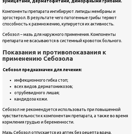
эумицетами, дерматофитами, диморфными грибами.
Компоненты препарата ингибируют липиды мембраны и
эргостерол. В результате чего патогенные грибы теряют
способность к размножению, купируется их активность.
Себозол – мазь для наружного применения. Компоненты
препарата не всасываются в системный кровоток больного.
Показания и противопоказания к
применению Себозола
Себозол предназначен для лечения:
инфекционного гибка стоп;
всех видов дерматомикозов;
отрубевидного лишая;
кандидоза кожи.
Себозол не рекомендуется использовать при повышенной
чувствительности к компонентам препарата, а также во время
кормления грудью и беременности.
Мазь Себозол отпускается из аптек без рецепта врача.