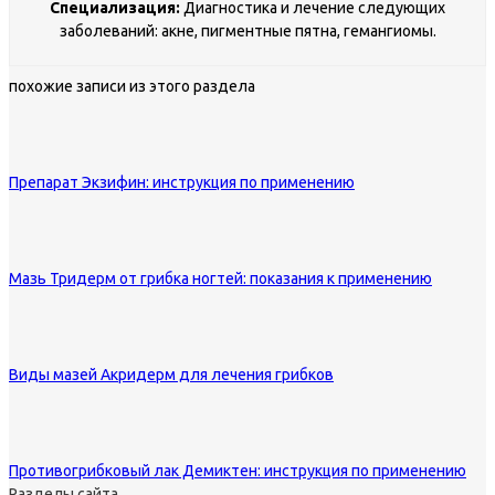
Специализация:
Диагностика и лечение следующих
заболеваний: акне, пигментные пятна, гемангиомы.
похожие записи из этого раздела
Препарат Экзифин: инструкция по применению
Мазь Тридерм от грибка ногтей: показания к применению
Виды мазей Акридерм для лечения грибков
Противогрибковый лак Демиктен: инструкция по применению
Разделы сайта