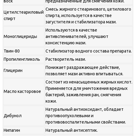
воск
предназначенные для смягчения кожи.
Смесь жирного стеаринового, цетилового
Цетилстеариловый
спирта, используется в качестве
спирт
загустителя и стабилизатора мази.
Используются в качестве
Моноглицериды
антивспенивателей, улучшают
консистенцию мази.
Твин-80
Стабилизатор водного состава препарата.
Пропиленгликоль
Растворитель мази.
Понижает раздражающее действие,
Глицерин
позволяет мази активно впитываться.
Состоит из ненасыщенных жирных кислот.
Применяется для уничтожения вредных
Масло касторовое
бактерий, заживления ран, смягчения
кожи.
Натуральный антиоксидант, обладает
Дибунол
противоопухолевыми и
противовоспалительными свойствами.
Нипагин
Натуральный антисептик.