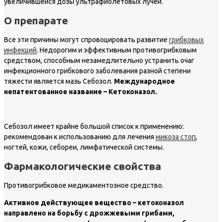
увеличившейся дозы ультрафиолетовых лучей.
О препарате
Все эти причины могут спровоцировать развитие
грибковых
инфекций
. Недорогим и эффективным противогрибковым
средством, способным незамедлительно устранить очаг
инфекционного грибкового заболевания разной степени
тяжести является мазь Себозол.
Международное
непатентованное название – Кетоконазол.
Себозол имеет крайне большой список к применению:
рекомендован к использованию для лечения
микоза стоп
,
ногтей, кожи, себореи, лимфатической системы.
Фармакологические свойства
Противогрибковое медикаментозное средство.
Активное действующее вещество – кетоконазол
направлено на борьбу с дрожжевыми грибами,