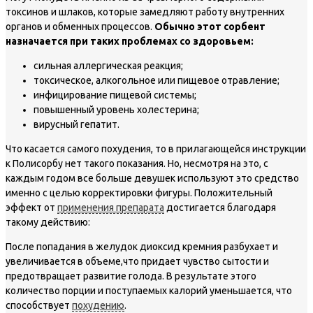
токсинов и шлаков, которые замедляют работу внутренних
органов и обменных процессов.
Обычно этот сорбент
назначается при таких проблемах со здоровьем:
сильная аллергическая реакция;
токсическое, алкогольное или пищевое отравление;
инфицирование пищевой системы;
повышенный уровень холестерина;
вирусный гепатит.
Что касается самого похудения, то в прилагающейся инструкции
к Полисорбу нет такого показания. Но, несмотря на это, с
каждым годом все больше девушек используют это средство
именно с целью корректировки фигуры. Положительный
эффект от
применения препарата
достигается благодаря
такому действию:
После попадания в желудок диоксид кремния разбухает и
увеличивается в объеме,что придает чувство сытости и
предотвращает развитие голода. В результате этого
количество порции и поступаемых калорий уменьшается, что
способствует
похудению
.