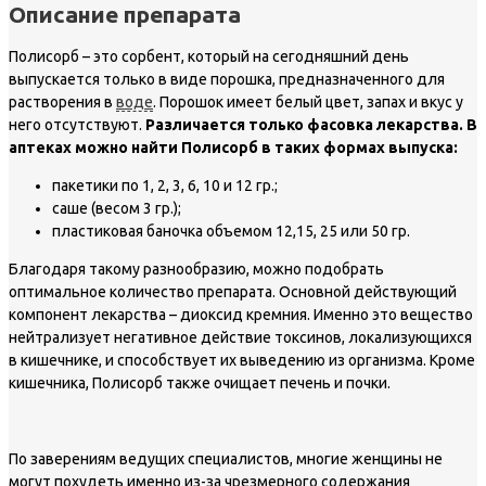
Описание препарата
Полисорб – это сорбент, который на сегодняшний день
выпускается только в виде порошка, предназначенного для
растворения в
воде
. Порошок имеет белый цвет, запах и вкус у
него отсутствуют.
Различается только фасовка лекарства. В
аптеках можно найти Полисорб в таких формах выпуска:
пакетики по 1, 2, 3, 6, 10 и 12 гр.;
саше (весом 3 гр.);
пластиковая баночка объемом 12,15, 25 или 50 гр.
Благодаря такому разнообразию, можно подобрать
оптимальное количество препарата. Основной действующий
компонент лекарства – диоксид кремния. Именно это вещество
нейтрализует негативное действие токсинов, локализующихся
в кишечнике, и способствует их выведению из организма. Кроме
кишечника, Полисорб также очищает печень и почки.
По заверениям ведущих специалистов, многие женщины не
могут похудеть именно из-за чрезмерного содержания