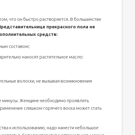
том, что он быстро растворяется. В большинстве
Представительнице прекрасного пола не
дополнительных средств:
ным составом;
варительно наносят растительное масло;
тельные волоски, не вызывая возникновения
е минусы. Женщине необходимо проявлять
Применение слишком горячего воска может стать
ства к использованию, надо нанести небольшое