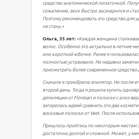
средство анатомической лопаточкой. Получ
сожалению, воск быстро засахарился и ста
Поэтому рекомендовать это средство для 
не стану.»
Ольга, 35 лет:
«
Каждая женщина сталкивае
волос. Особенно это актуально в летние ме
или короткой юбочке. Ранее я пользовала
полностью устраивало. Но недавно заметил
присмотреть более современное средство 
Сначала я приобрела эпилятор. Но после е
второй день. Тогда я решила купить однов
депиляции от Floresan и полоски с алоэ ве
загорелась идеей сравнить эти два космет
восковые полоски от Veet. После использо
Пришлось пройтись по некоторым местам 
достаточно долгой и сложной. Может, у ме