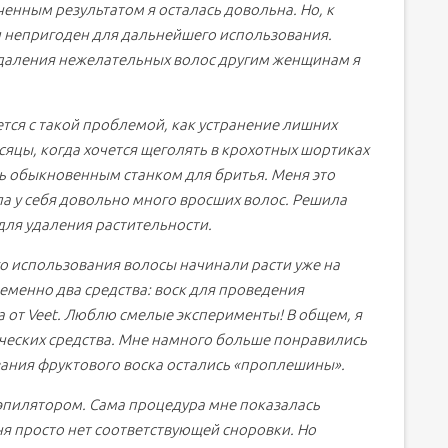
енным результатом я осталась довольна. Но, к
л непригоден для дальнейшего использования.
удаления нежелательных волос другим женщинам я
тся с такой проблемой, как устранение лишних
сяцы, когда хочется щеголять в крохотных шортиках
сь обыкновенным станком для бритья. Меня это
а у себя довольно много вросших волос. Решила
для удаления растительности.
го использования волосы начинали расти уже на
ременно два средства: воск для проведения
ра от Veet. Люблю смелые эксперименты! В общем, я
ических средства. Мне намного больше понравились
вания фруктового воска остались «проплешины».
эпилятором. Сама процедура мне показалась
ня просто нет соответствующей сноровки. Но