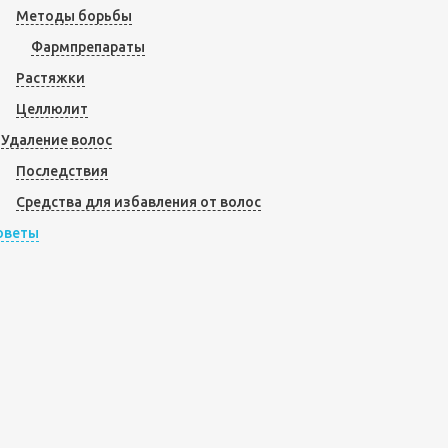
Методы борьбы
Фармпрепараты
Растяжки
Целлюлит
Удаление волос
Последствия
Средства для избавления от волос
оветы