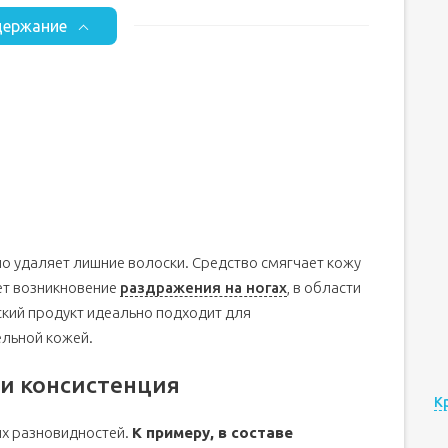
ержание
но удаляет лишние волоски. Средство смягчает кожу
ет возникновение
раздражения на ногах
, в области
еский продукт идеально подходит для
ельной кожей.
 и консистенция
К
их разновидностей.
К примеру, в составе