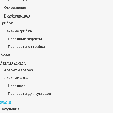
Осложнения
Профилактика
Грибок
Лечение грибка
Народные рецепты
Препараты от грибка
Кожа
Ревматология
Артрит и артроз
Лечение ОДА
Народное
Препараты для суставов
расота
Похудение