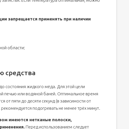
 запястья. Если температура оптимальная, можно
ции запрещается применять при наличии
мой области;
ю средства
до состояния жидкого мёда. Для этой цели
й печью или водяной баней. Оптимальное время
я от пяти до десяти секунд (в зависимости от
 рекомендуется подогревать не менее трёх минут.
вом имеются нетканые полоски,
рименения.
Перед использованием следует