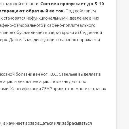
 в паховой области.
Система пропускает до 5-10
дотвращают обратный ее ток.
Под действием
х становятся нефункциональными, давление в них
сафено-феморального и сафено-поплитеального
апанов обуславливает возврат крови из бедренной
верх. Длительная дисфункция клапанов поражает и
озной болезни вен ног . В.С. Савельев выделяет в
нсацию и декомпенсацию. Болезнь делят по
ми. Классификация CEAP принята во многих странах
», а начинает возвращаться или забрасываться