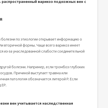
ть распространенный варикоз подкожных вен с
я
 болезни по этиологии открывает информацию о
и вторичной формы. Чаще всего варикоз имеет
тся из-за унаследованной слабости соединительной
 другой болезни. Например, если тромбоз глубоких
осудов. Причиной выступает травма или
ичная патология обозначается литерой P. Если
 ЕР.
лезни вен учитывается наследственная