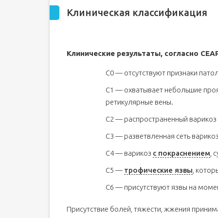
Клиническая классификация
Клинические результаты, согласно CEAP
С0 — отсутствуют признаки патол
С1 — охватывает небольшие прояв
ретикулярные вены.
С2 — распространенный варикоз
С3 — разветвленная сеть варико
С4 — варикоз
с покраснением
, 
С5 —
трофические язвы
, кото
С6 — присутствуют язвы на моме
Присутствие болей, тяжести, жжения принима