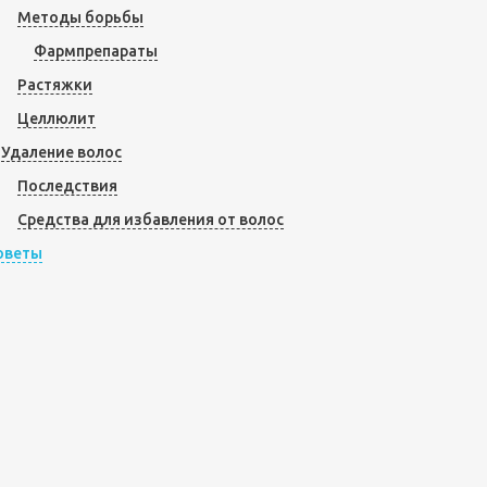
Методы борьбы
Фармпрепараты
Растяжки
Целлюлит
Удаление волос
Последствия
Средства для избавления от волос
оветы