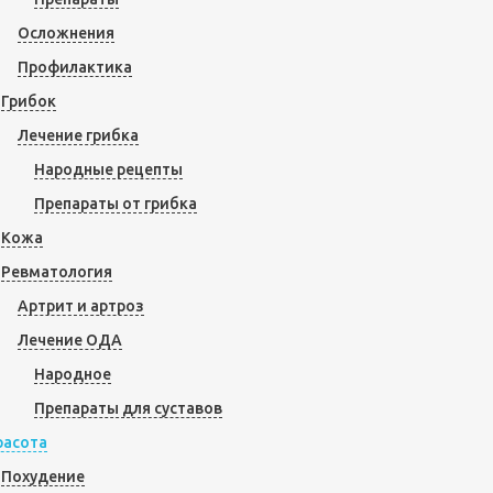
Осложнения
Профилактика
Грибок
Лечение грибка
Народные рецепты
Препараты от грибка
Кожа
Ревматология
Артрит и артроз
Лечение ОДА
Народное
Препараты для суставов
расота
Похудение