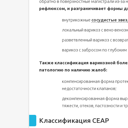
обратно в поверхностные магистрали из-за 
рефлюксом, и разграничивает формы д
внутрикожные
сосудистые зве
локальный варикоз с вено-вено
разветвленный варикоз с возвр
варикоз с забросом по глубоким
Также классификация варикозной боле
патологию по наличию жалоб:
компенсированная форма протек
недостаточности клапанов;
декомпенсированная форма выр
тяжести, отеков, пастозности и 
Классификация СЕАР