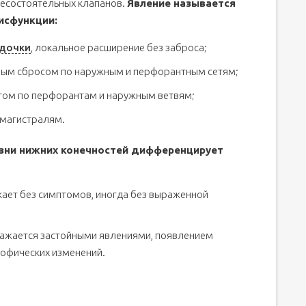
несостоятельных клапанов.
Явление называется
исфункции:
здочки
, локальное расширение без заброса;
зным сбросом по наружным и перфорантным сетям;
атом по перфорантам и наружным ветвям;
 магистралям.
зни нижних конечностей дифференцирует
ает без симптомов, иногда без выраженной
ажается застойными явлениями, появлением
трофических изменений.