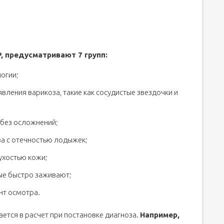
, предусматривают 7 групп:
огии;
ления варикоза, такие как сосудистые звездочки и
 без осложнений;
за с отечностью лодыжек;
сухостью кожи;
рые быстро заживают;
нт осмотра.
ется в расчет при постановке диагноза.
Например,