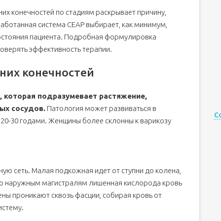
их конечностей по стадиям раскрывает причину,
работанная система CEAP выбирает, как минимум,
состояния пациента. Подробная формулировка
оверять эффективность терапии.
них конечностей
, которая подразумевает растяжение,
ых сосудов.
Патология может развиваться в
С
20-30 годами. Женщины более склонны к варикозу
ую сеть. Малая подкожная идет от ступни до колена,
 По наружным магистралям лишенная кислорода кровь
ены проникают сквозь фасции, собирая кровь от
истему.