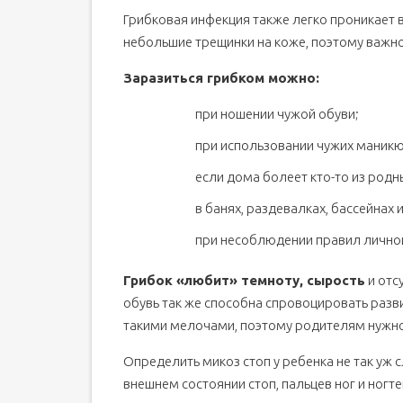
Грибковая инфекция также легко проникает в
небольшие трещинки на коже, поэтому важно
Заразиться грибком можно:
при ношении чужой обуви;
при использовании чужих маник
если дома болеет кто-то из родн
в банях, раздевалках, бассейнах
при несоблюдении правил личной
Грибок «любит» темноту, сырость
и отс
обувь так же способна спровоцировать разви
такими мелочами, поэтому родителям нужн
Определить микоз стоп у ребенка не так уж 
внешнем состоянии стоп, пальцев ног и ногте