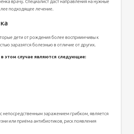
ёнка врачу. Специалист даст направления на нужные
олее подходящее лечение.
ка
оторые дети от рождения более восприимчивы к
тью заразятся болезнью в отличие от других.
в этом случае являются следующие:
с непосредственным заражением грибком, является
езни или приёма антибиотиков, риск появления