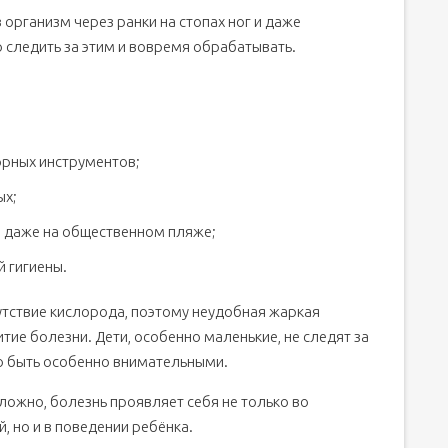
 организм через ранки на стопах ног и даже
 следить за этим и вовремя обрабатывать.
юрных инструментов;
ых;
 и даже на общественном пляже;
 гигиены.
утствие кислорода, поэтому неудобная жаркая
тие болезни. Дети, особенно маленькие, не следят за
о быть особенно внимательными.
сложно, болезнь проявляет себя не только во
й, но и в поведении ребёнка.