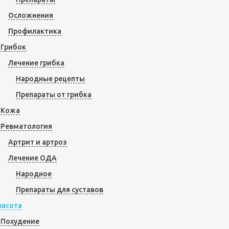
Осложнения
Профилактика
Грибок
Лечение грибка
Народные рецепты
Препараты от грибка
Кожа
Ревматология
Артрит и артроз
Лечение ОДА
Народное
Препараты для суставов
расота
Похудение