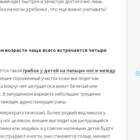
каней идёт быстрее и зачастую достаточно лишь
ка на ногах у ребенка . Что ещё важно учитывать?
м возрасте чаще всего встречается четыре
тся такой
грибок у детей на пальцах ног и между
С
внешне поражённый участок кожи выглядит как
а вокруг неё шелушится и имеет белесый или
. В запущенном варианте небольшие трещинки
гниющие дурно пахнущие раны.
иперкератотическая). Более редкий вид микоза у
у ног целиком, внешне выглядит как шелушащийся
инки или чешуйки, а у совсем маленьких детей будто
 страдают и ногти, они становятся толще, меняют