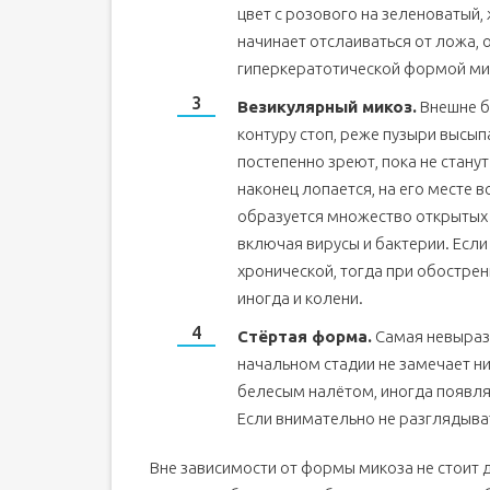
цвет с розового на зеленоватый,
начинает отслаиваться от ложа, 
гиперкератотической формой мик
Везикулярный микоз.
Внешне б
контуру стоп, реже пузыри высып
постепенно зреют, пока не стану
наконец лопается, на его месте в
образуется множество открытых 
включая вирусы и бактерии. Если
хронической, тогда при обострени
иногда и колени.
Стёртая форма.
Самая невырази
начальном стадии не замечает н
белесым налётом, иногда появл
Если внимательно не разглядыват
Вне зависимости от формы микоза не стоит 