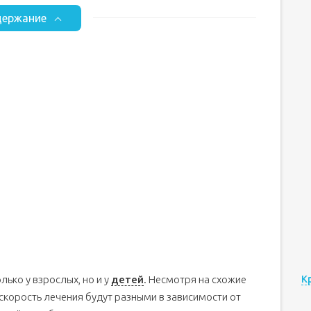
ержание
лько у взрослых, но и у
детей
. Несмотря на схожие
К
скорость лечения будут разными в зависимости от