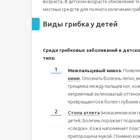
возраста. В детском возрасте обновление т
местных средств для полного излечения гриб
Виды грибка у детей
Среди грибковых заболеваний в детско
типа:
Межпальцевый микоз.
Появляе
ними
. Опознать болезнь легко, 
трещинка между пальцев ног, кож
неприятный зеленоватый оттенок
превращаются в более глубокие 
Стопа атлета
(мокасинная или г
детей. Болезнь поражает подошв
«следок». Кожа напоминает пласт
припорошена мукой. Помимо кожи