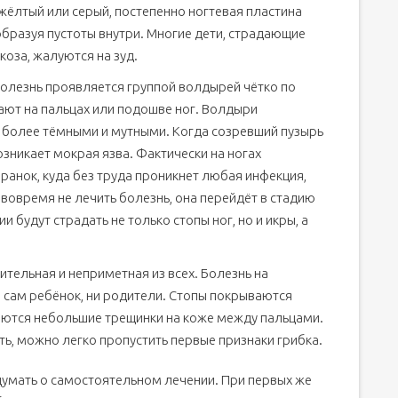
 жёлтый или серый, постепенно ногтевая пластина
образуя пустоты внутри. Многие дети, страдающие
оза, жалуются на зуд.
олезнь проявляется группой волдырей чётко по
ают на пальцах или подошве ног. Волдыри
т более тёмными и мутными. Когда созревший пузырь
озникает мокрая язва. Фактически на ногах
ранок, куда без труда проникнет любая инфекция,
 вовремя не лечить болезнь, она перейдёт в стадию
и будут страдать не только стопы ног, но и икры, а
тельная и неприметная из всех. Болезнь на
и сам ребёнок, ни родители. Стопы покрываются
яются небольшие трещинки на коже между пальцами.
ь, можно легко пропустить первые признаки грибка.
думать о самостоятельном лечении. При первых же