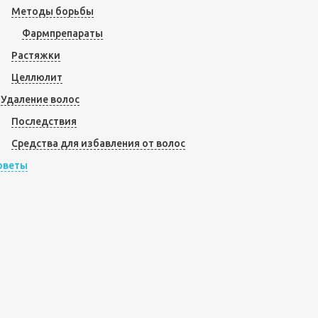
Методы борьбы
Фармпрепараты
Растяжки
Целлюлит
Удаление волос
Последствия
Средства для избавления от волос
оветы